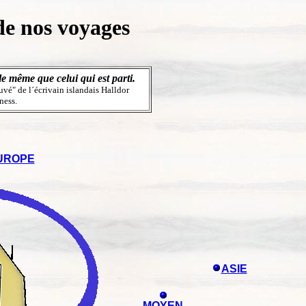
 de nos voyages
le même que celui qui est parti.
uvé" de l´écrivain islandais Halldor
ness.
UROPE
ASIE
MOYEN