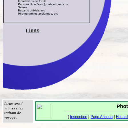
Inondations de 1910
Paris au fil de l'eau (ponts et bords de
Seine)
Buvards publicitaires
Photographies anciennes, etc
Liens
Liens vers d
Phot
´autres sites
traitant de
[
Inscription
|
Page Anneau
|
Hasard
voyage :