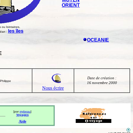
ORIENT
 ou lointaines,
les îles
céan :
OCEANIE
E
Date de création :
Philippe
16 novembre 2000
Nous écrire
[par
mybeau
]
Voyages
Aide