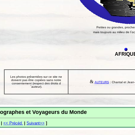
Petites ou grandes, proches
mais toujours au milieu de l´o
AFRIQU
Les photos présentées sur ce site ne
doivent pas être copiées sans notre
&
AUTEURS
: Chantal et Jean-
consentement (respect des droits d
´auteur).
ographes et Voyageurs du Monde
|
<< Précéd.
|
Suivant>>
]