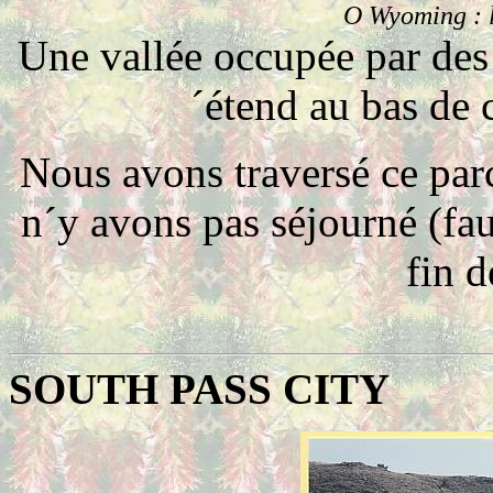
O
Wyoming : l
Une vallée occupée par des p
´étend au bas de c
Nous avons traversé ce parc,
n´y avons pas séjourné
(fa
fin d
SOUTH PASS CITY