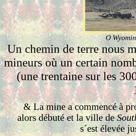
O
Wyoming
Un chemin de terre nous m
mineurs où un certain nomb
(une trentaine sur les 30
&
La mine a commencé à prod
alors débuté et la ville de
Sout
s´est élevée j