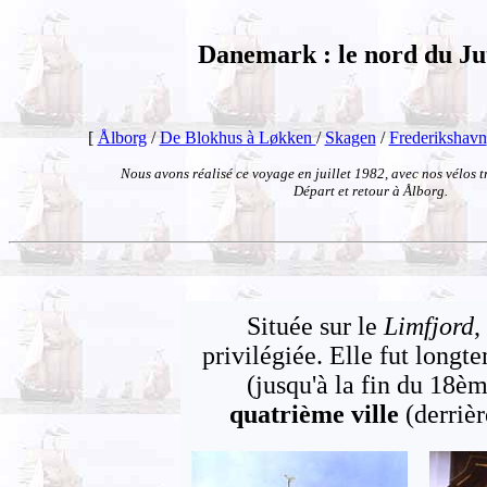
Danemark : le nord du Ju
[
Ålborg
/
De Blokhus à Løkken
/
Skagen
/
Frederikshavn
Nous avons réalisé ce voyage en juillet 1982, avec nos vélos tr
Départ et retour à Ålborg.
Située sur le
Limfjord
,
privilégiée. Elle fut long
(jusqu'à la fin du 18èm
quatrième ville
(derriè