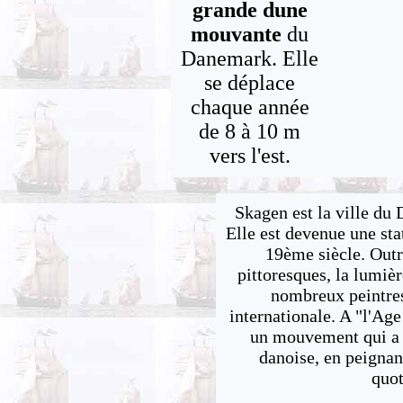
grande dune
mouvante
du
Danemark. Elle
se déplace
chaque année
de 8 à 10 m
vers l'est.
Skagen est la ville d
Elle est devenue une sta
19ème siècle. Outre
pittoresques, la lumièr
nombreux peintres
internationale. A "l'Age
un mouvement qui a m
danoise, en peignan
quot