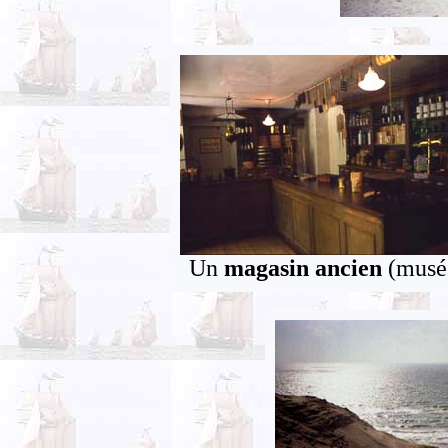
Un
magasin ancien
(musé